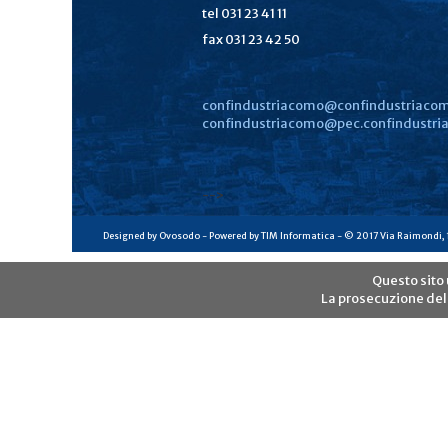
tel 031 23 41 11
fax 031 23 42 50
confindustriacomo@confindustriacom
confindustriacomo@pec.confindustria
-->
Designed by Ovosodo - Powered by TIM Informatica - © 2017 Via Raimondi, 
Questo sito 
La prosecuzione del