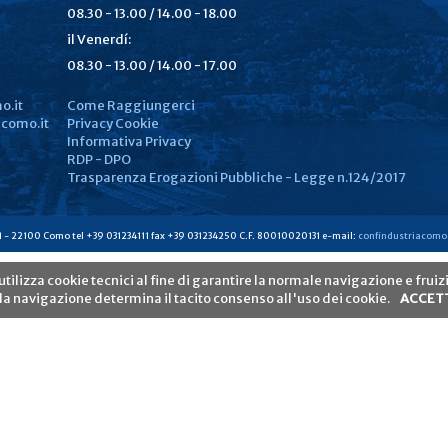
08.30 - 13.00 / 14.00 - 18.00
il Venerdí:
08.30 - 13.00 / 14.00 - 17.00
o.it
Come Raggiungerci
como.it
Privacy Cookie
Informativa Privacy
RDP - DPO
Trasparenza Erogazioni Pubbliche - Legge n.124/2017
1 - 22100 Como tel +39 031234111 fax +39 031234250 C.F. 80010020131 e-mail:
confindustriacomo
utilizza cookie tecnici al fine di garantire la normale navigazione e fruizi
la navigazione determina il tacito consenso all'uso dei cookie.
ACCET