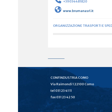
+39034481820
www.brumanasrl.it
ORGANIZZAZIONE TRASPORTI E SPED
______
CONFINDUSTRIA COMO
Via Raimondi 1 22100 Como
tel 031 23 41 11
fax 031 23 42 50