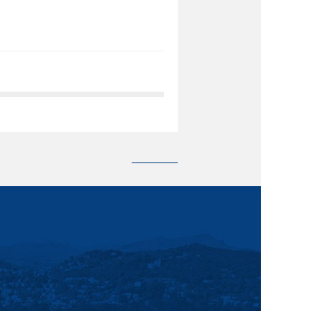
______