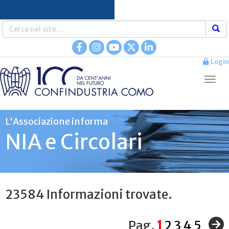
Login
L'Associazione informa
NIA e Circolari
23584 Informazioni trovate.
Pag.
1
2
3
4
5