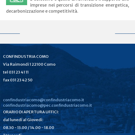
imprese nei percorsi di transizione energetica,
decarbonizzazione e competitività.
______
______
CONFINDUSTRIA COMO
Via Raimondi 1 22100 Como
tel 031 23 41 11
fax 031 23 42 50
confindustriacomo@confindustriacomo.it
confindustriacomo@pec.confindustriacomo.it
ORARIO DI APERTURA UFFICI:
dal lunedí al Giovedí:
08.30 - 13.00 / 14.00 - 18.00